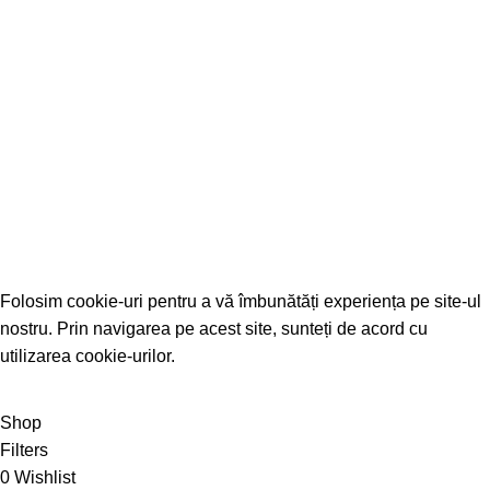
ADRESA: Str. Stefan cel Mare
Nr. 128B, Mun. Radauti, Jud. Suceava
☎
0749 496 241
✉
tornadomobileoffice@yahoo.com
TornadoPrint © Toate drepturile rezervate.
Website creat de
Boost Company
Folosim cookie-uri pentru a vă îmbunătăți experiența pe site-ul
nostru. Prin navigarea pe acest site, sunteți de acord cu
utilizarea cookie-urilor.
ACCEPT
Shop
Filters
0
Wishlist