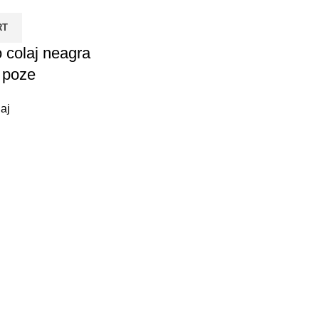
RT
 colaj neagra
 poze
aj