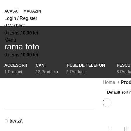
ACASĂ
MAGAZIN
Login / Register
0
Wishlist
0
items
/
0,00
lei
Menu
rama foto
0
items
/
0,00
lei
ACCESORII
CANI
HUSE DE TELEFON
PESCU
1 Product
12 Products
1 Product
8 Produ
Home
Prod
Filtrează