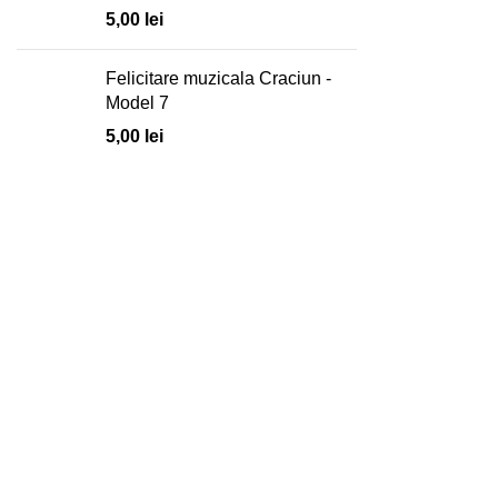
5,00
lei
Felicitare muzicala Craciun -
Model 7
5,00
lei
Client
Despre noi
Magazin
Cum cumpăr?
Livrare și plată
Returnare produse
Cerere produs nou