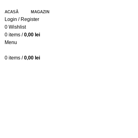
RE
LOGIN /
REGISTER
ACASĂ
MAGAZIN
Login / Register
0
Wishlist
Sold out
0
items
/
0,00
lei
Menu
0
items
/
0,00
lei
Click to enlarge