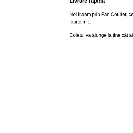
Livrare rapidă
Noi livrăm prin Fan Courier, c
foarte mic.
Coletul va ajunge la tine cât ai 