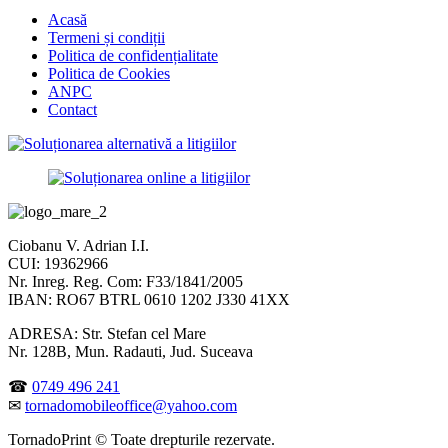
Acasă
Termeni și condiții
Politica de confidențialitate
Politica de Cookies
ANPC
Contact
Ciobanu V. Adrian I.I.
CUI: 19362966
Nr. Inreg. Reg. Com: F33/1841/2005
IBAN: RO67 BTRL 0610 1202 J330 41XX
ADRESA: Str. Stefan cel Mare
Nr. 128B, Mun. Radauti, Jud. Suceava
☎
0749 496 241
✉
tornadomobileoffice@yahoo.com
TornadoPrint © Toate drepturile rezervate.