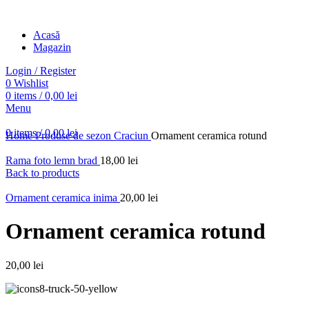
Acasă
Magazin
Sold out
Login / Register
0
Wishlist
0
items
/
0,00
lei
Menu
Click to enlarge
0
items
/
0,00
lei
Home
Produse de sezon
Craciun
Ornament ceramica rotund
Rama foto lemn brad
18,00
lei
Back to products
Ornament ceramica inima
20,00
lei
Ornament ceramica rotund
20,00
lei