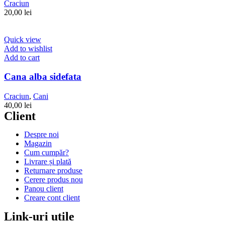
Craciun
20,00
lei
Quick view
Add to wishlist
Add to cart
Cana alba sidefata
Craciun
,
Cani
40,00
lei
Client
Despre noi
Magazin
Cum cumpăr?
Livrare și plată
Returnare produse
Cerere produs nou
Panou client
Creare cont client
Link-uri utile