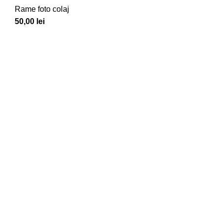
Rame foto colaj
50,00
lei
Client
Despre noi
Magazin
Cum cumpăr?
Livrare și plată
Returnare produse
Cerere produs nou
Panou client
Creare cont client