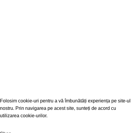
CUI: 19362966
Nr. Inreg. Reg. Com: F33/1841/2005
IBAN: RO67 BTRL 0610 1202 J330 41XX
ADRESA: Str. Stefan cel Mare
Nr. 128B, Mun. Radauti, Jud. Suceava
☎
0749 496 241
✉
tornadomobileoffice@yahoo.com
TornadoPrint © Toate drepturile rezervate.
Website creat de
Boost Company
Folosim cookie-uri pentru a vă îmbunătăți experiența pe site-ul
nostru. Prin navigarea pe acest site, sunteți de acord cu
utilizarea cookie-urilor.
ACCEPT